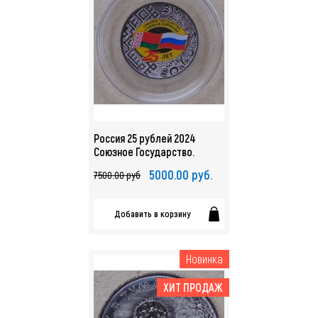
Россия 25 рублей 2024
Союзное Государство.
Россия - Белоруссия 25 лет
5000.00 руб.
7500.00 руб
UNC. арт. 4863
Добавить в корзину
Новинка
ХИТ ПРОДАЖ