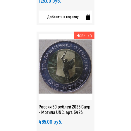
125.00 руб.
арт. 5476
Добавить в корзину
Новинка
Россия 50 рублей 2025 Саур
- Могила UNC. арт. 5423
465.00 руб.