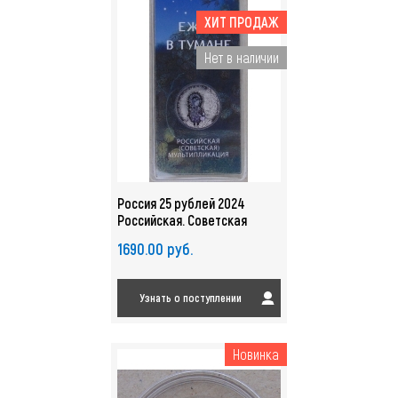
ХИТ ПРОДАЖ
Нет в наличии
Россия 25 рублей 2024
Российская. Советская
Мультипликация. Ежик в
1690.00 руб.
тумане UNC. Цветная. арт.
4890
Узнать о поступлении
Новинка