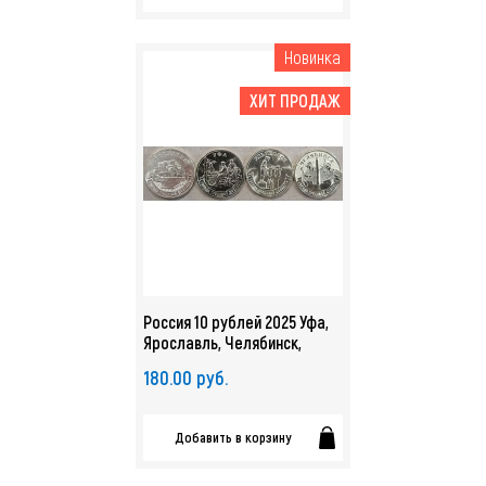
Новинка
ХИТ ПРОДАЖ
Россия 10 рублей 2025 Уфа,
Ярославль, Челябинск,
Ульяновск. Города Трудовой
180.00 руб.
Доблести UNC. 5 выпуск. арт.
5259
Добавить в корзину