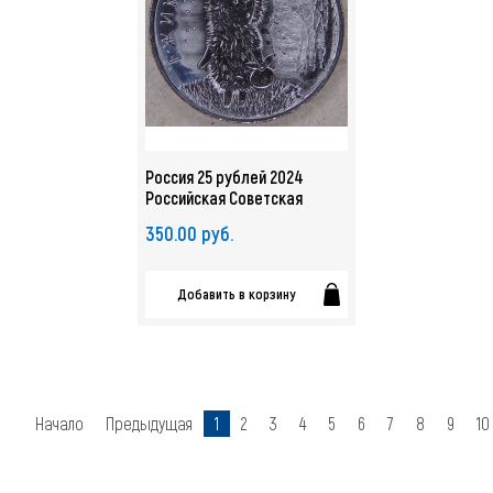
Россия 25 рублей 2024
Российская Советская
Мультипликация. Ежик в
350.00 руб.
тумане UNC. арт. 4853
Добавить в корзину
Начало
Предыдущая
1
2
3
4
5
6
7
8
9
10