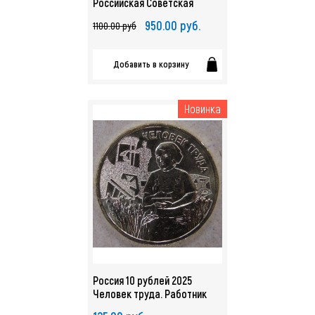
Российская Советская
Мультипликация. Фиксики
950.00 руб.
1100.00 руб
UNC. арт. 5524
Добавить в корзину
Новинка
Россия 10 рублей 2025
Человек труда. Работник
сельского хозяйства UNC.