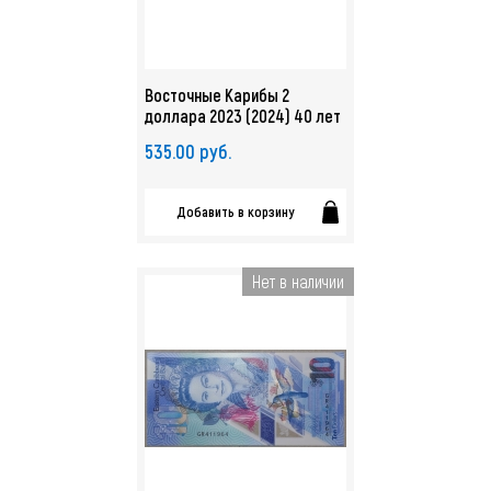
Восточные Карибы 2
доллара 2023 (2024) 40 лет
Центральному банку UNC.
535.00 руб.
полимер. арт. 4312
Добавить в корзину
Нет в наличии