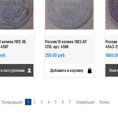
 копеек 1910 ЭБ.
Россия 10 копеек 1903 АР.
Россия 
. 4567
СПБ. арт. 4566
4543-2
руб.
255.00 руб.
1600.0
 о поступлении
Добавить в корзину
Узна
Предыдущая
1
2
3
4
5
6
7
Следующая
Конец