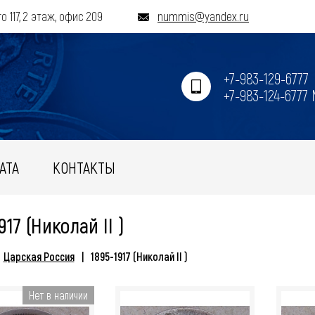
о 117, 2 этаж, офис 209
nummis@yandex.ru
+7-983-129-6777
+7-983-124-6777
АТА
КОНТАКТЫ
917 (Николай II )
Царская Россия
1895-1917 (Николай II )
Нет в наличии