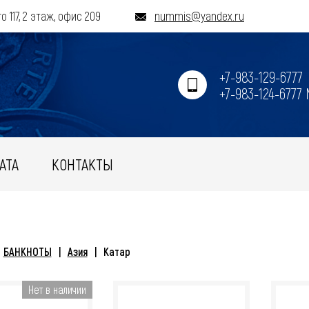
о 117, 2 этаж, офис 209
nummis@yandex.ru
+7-983-129-6777
+7-983-124-6777
АТА
КОНТАКТЫ
БАНКНОТЫ
Азия
Катар
Нет в наличии