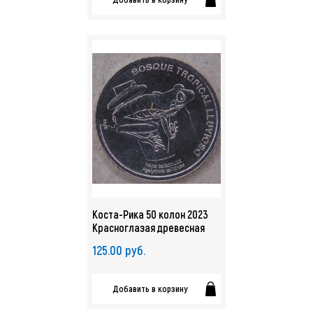
Коста-Рика 50 колон 2023
Красноглазая древесная
квакша. Лягушка UNC. арт.
125.00 руб.
5297
Добавить в корзину