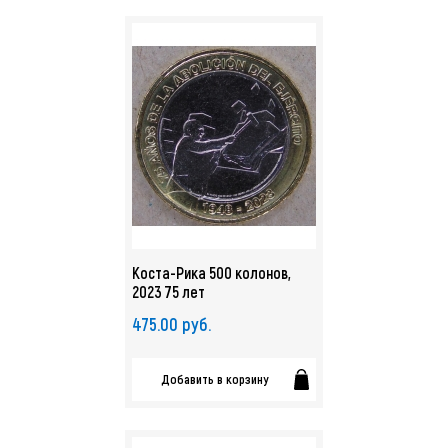
Коста-Рика 500 колонов,
2023 75 лет
расформированию Армии
475.00 руб.
UNC. арт. 4323
Добавить в корзину