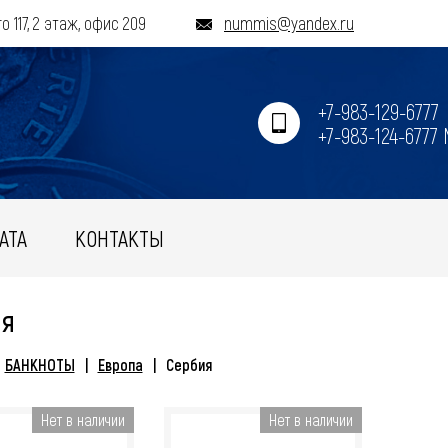
о 117, 2 этаж, офис 209
nummis@yandex.ru
+7-983-129-6777
+7-983-124-6777
АТА
КОНТАКТЫ
ия
БАНКНОТЫ
Европа
Сербия
Нет в наличии
Нет в наличии