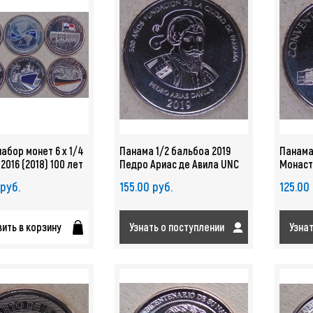
абор монет 6 х 1/4
Панама 1/2 бальбоа 2019
Панама
2016 (2018) 100 лет
Педро Ариас де Авила UNC
Монаст
й канал UNC. арт.
арт. 2637
Панама
 руб.
155.00 руб.
125.00
ить в корзину
Узнать о поступлении
Узна