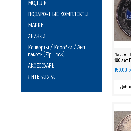
МОДЕЛИ
ПОДАРОЧНЫЕ КОМПЛЕКТЫ
МАРКИ
ЗНАЧКИ
Конверты / Коробки / Зип
пакеты(Zip Lock)
Панама 1
100 лет 
АКСЕССУАРЫ
6 монета
150.00 р
2337
ЛИТЕРАТУРА
Добав