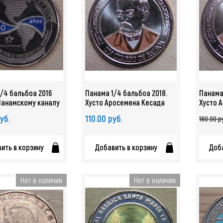
/4 бальбоа 2016
Панама 1/4 бальбоа 2018.
Панама
Панамскому каналу
Хусто Аросемена Кесада
Хусто 
 серии UNC арт.
UNC арт. 2655
UNC арт
уб.
110.00 руб.
180.00 р
ить в корзину
Добавить в корзину
Доба
Нет в наличии
Нет в наличии