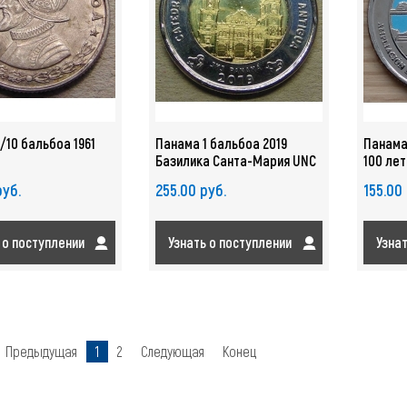
/10 бальбоа 1961
Панама 1 бальбоа 2019
Панама
Базилика Санта-Мария UNC
100 ле
Расшир
руб.
255.00 руб.
155.00
арт. 23
 о поступлении
Узнать о поступлении
Узна
Предыдущая
1
2
Следующая
Конец