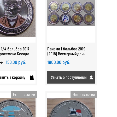
 1/4 бальбоа 2017
Панама 1 бальбоа 2019
Аросемена Кесада
(2018) Всемирный день
. 2325
молодежи набор 8 монет
150.00 руб.
1800.00 руб.
уб
(Церкви, Соборы, Базилики)
арт. 2329
вить в корзину
Узнать о поступлении
Нет в наличии
Нет в наличии