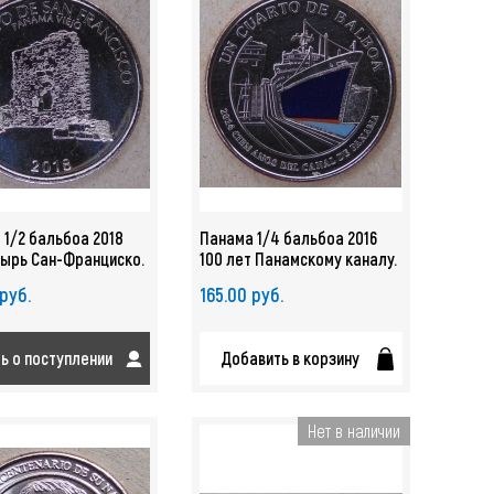
 1/2 бальбоа 2018
Панама 1/4 бальбоа 2016
ырь Сан-Франциско.
100 лет Панамскому каналу.
-Вьехо UNC арт. 2636
Углубление канала UNC арт.
 руб.
165.00 руб.
2326
ть о поступлении
Добавить в корзину
Нет в наличии