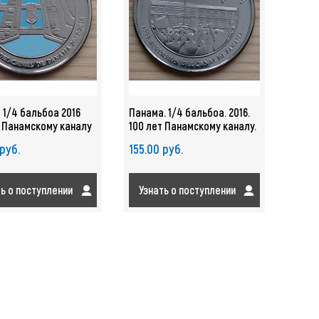
 1/4 бальбоа 2016
Панама. 1/4 бальбоа. 2016.
т Панамскому каналу
100 лет Панамскому каналу.
ение канала UNC
Возвращение канала
 руб.
155.00 руб.
28
Панаме. UNC
ть о поступлении
Узнать о поступлении