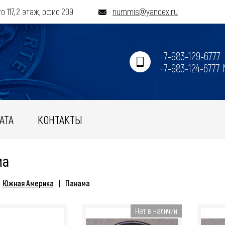
о 117, 2 этаж, офис 209
nummis@yandex.ru
+7-983-129-6777
+7-983-124-6777
АТА
КОНТАКТЫ
ма
Южная Америка
Панама
Нет в наличии