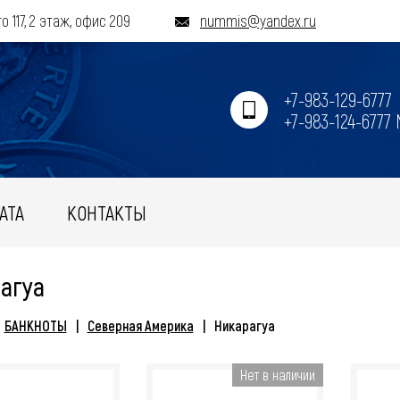
о 117, 2 этаж, офис 209
nummis@yandex.ru
+7-983-129-6777
+7-983-124-6777
АТА
КОНТАКТЫ
агуа
БАНКНОТЫ
Северная Америка
Никарагуа
Нет в наличии