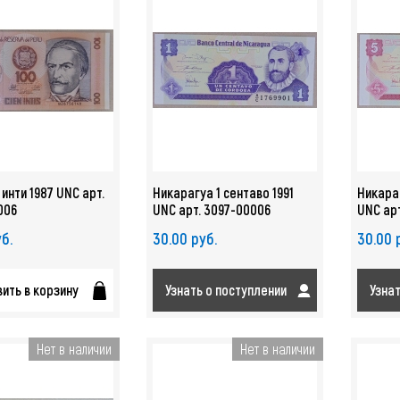
 инти 1987 UNC арт.
Никарагуа 1 сентаво 1991
Никараг
006
UNC арт. 3097-00006
UNC ар
б.
30.00 руб.
30.00 
ить в корзину
Узнать о поступлении
Узна
Нет в наличии
Нет в наличии