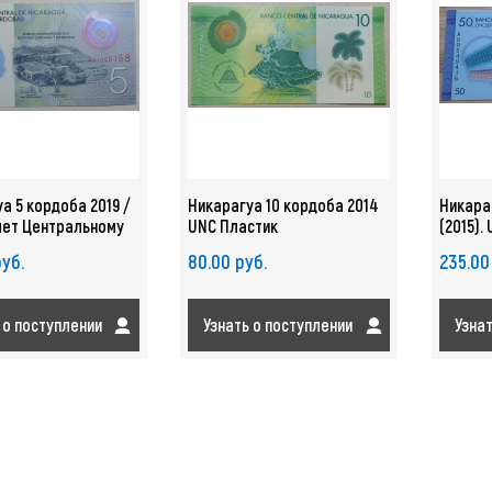
а 5 кордоба 2019 /
Никарагуа 10 кордоба 2014
Никараг
лет Центральному
UNC Пластик
(2015).
NC. Полимер
руб.
80.00 руб.
235.00
 о поступлении
Узнать о поступлении
Узна