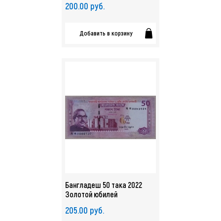
200.00 руб.
Добавить в корзину
Бангладеш 50 така 2022
Золотой юбилей
Конституции и Верховного
205.00 руб.
суда UNC. арт. 4003