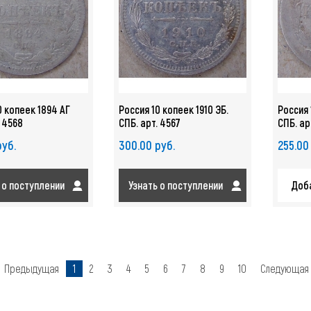
0 копеек 1894 АГ
Россия 10 копеек 1910 ЭБ.
Россия 
. 4568
СПБ. арт. 4567
СПБ. ар
руб.
300.00 руб.
255.00
 о поступлении
Узнать о поступлении
Доба
Предыдущая
1
2
3
4
5
6
7
8
9
10
Следующая